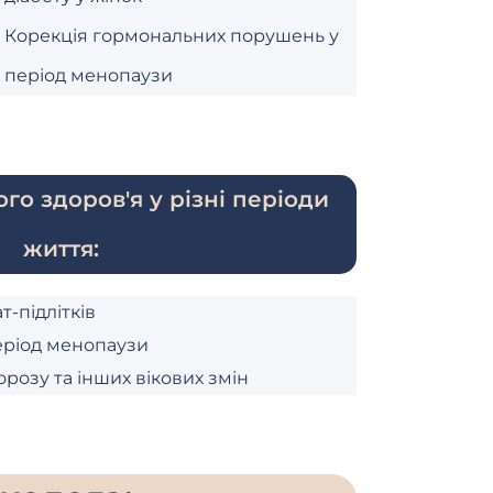
Корекція гормональних порушень у
період менопаузи
го здоров'я у різні періоди
життя:
т-підлітків
еріод менопаузи
розу та інших вікових змін