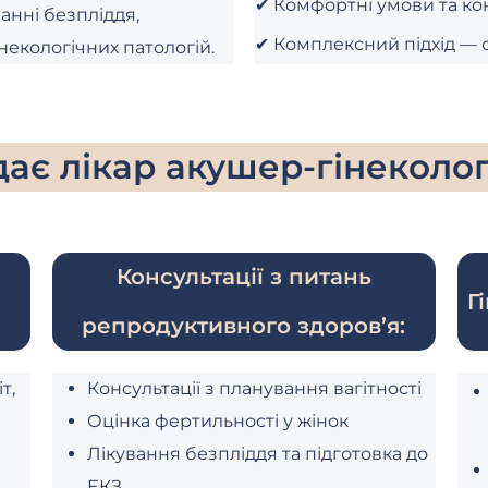
✔ Комфортні умови та ко
ванні безпліддя,
✔ Комплексний підхід — 
інекологічних патологій.
адає лікар акушер-гінеколо
Консультації з питань
а
Г
репродуктивного здоров’я:
т,
Консультації з планування вагітності
Оцінка фертильності у жінок
Лікування безпліддя та підготовка до
ЕКЗ