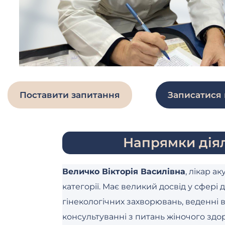
Поставити запитання
Записатися
Напрямки діял
Величко Вікторія Василівна
, лікар а
категорії. Має великий досвід у сфері 
гінекологічних захворювань, веденні ва
консультуванні з питань жіночого здор