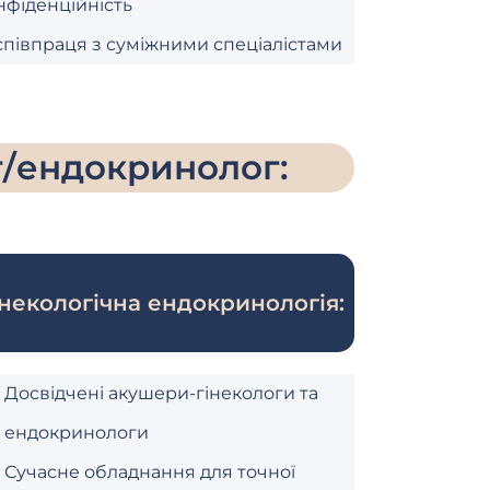
нфіденційність
співпраця з суміжними спеціалістами
г/ендокринолог:
інекологічна ендокринологія:
Досвідчені акушери-гінекологи та
ендокринологи
Сучасне обладнання для точної