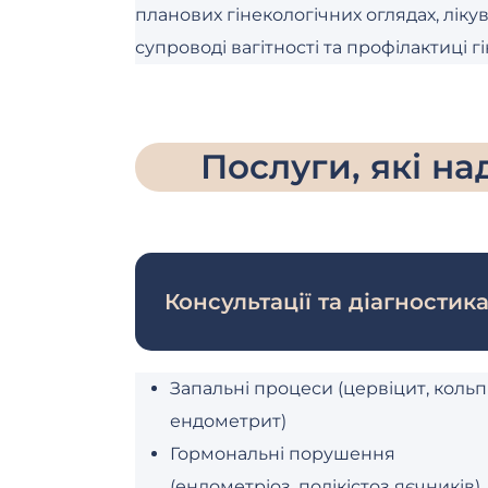
планових гінекологічних оглядах, ліку
супроводі вагітності та профілактиці г
Послуги, які н
Консультації та діагностик
Запальні процеси (цервіцит, кольпі
ендометрит)
Гормональні порушення
(ендометріоз, полікістоз яєчників)