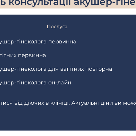
ть консультації акушер-гіне
Послуга
кушер-гінеколога первинна
гітних первинна
кушер-гінеколога для вагітних повторна
кушер-гінеколога он-лайн
ися від діючих в клініці. Актуальні ціни ви мож