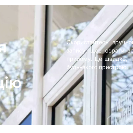
я
Скористайтесь зручн
запису, щоб обрати з
прийому. Це швидко, п
будь-якого пристрою.
цію