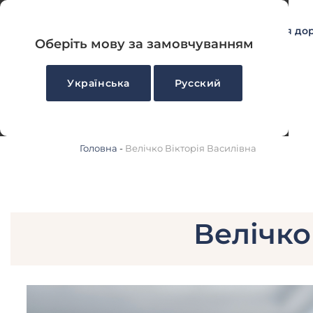
Акції
УЗД
Для до
Оберіть мову за замовчуванням
Українська
Русский
Головна
-
Велічко Вікторія Василівна
Велічко