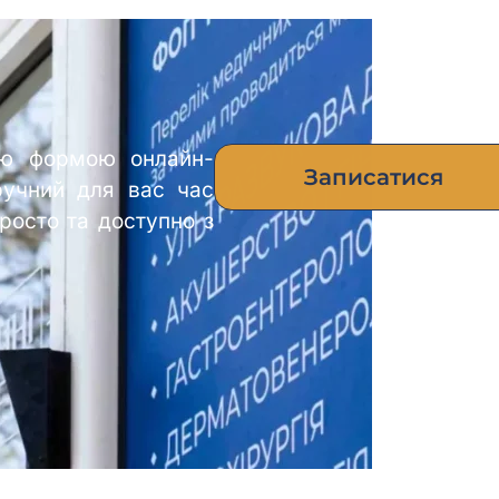
ою формою онлайн-
Записатися
ручний для вас час
росто та доступно з