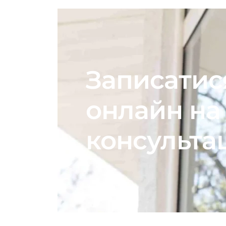
Записатис
онлайн на
консульта