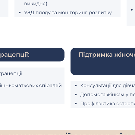
викидня)
УЗД плоду та моніторинг розвитку
рацепції:
Підтримка жіночо
трацепції
ішньоматкових спіралей
Консультації для дівча
Допомога жінкам у п
Профілактика остеопо