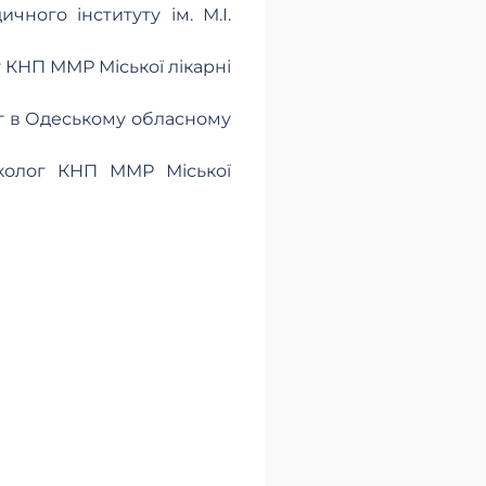
чного інституту ім. М.І.
г КНП ММР Міської лікарні
ог в Одеському обласному
еколог КНП ММР Міської