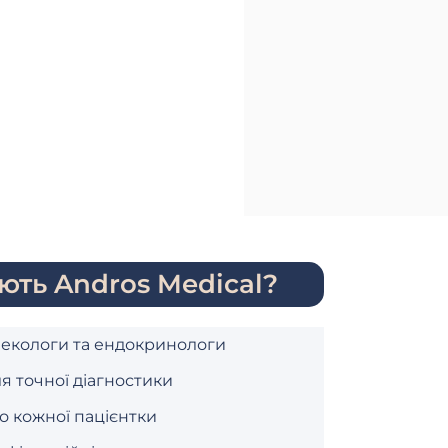
ють Andros Medical?
некологи та ендокринологи
я точної діагностики
до кожної пацієнтки