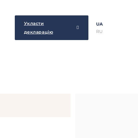
Укласти
UA
RU
декларацію