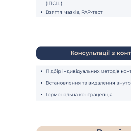
(ІПСШ)
Взяття мазків, PAP-тест
Консультації з конт
Підбір індивідуальних методів кон
Встановлення та видалення внутр
Гормональна контрацепція