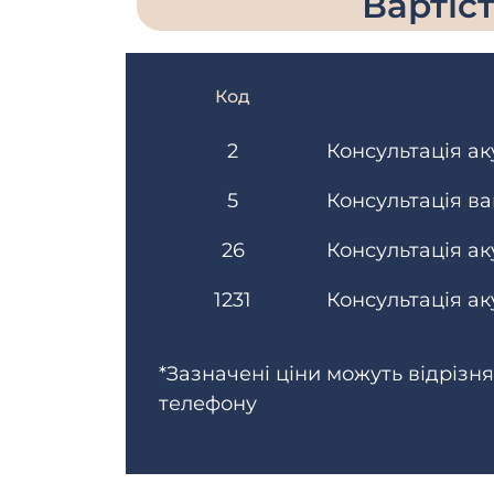
Вартіс
Код
2
Консультація а
5
Консультація ва
26
Консультація а
1231
Консультація а
*Зазначені ціни можуть відрізнят
телефону