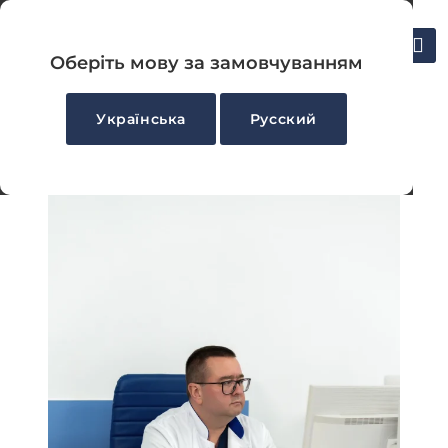
UA
Укласти декларацію
RU
Оберіть мову за замовчуванням
Українська
Русский
Головна
-
Відділення урології у Херсоні: Прийом та
консультація лікаря уролога