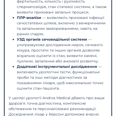
фертильність, кількість і рухливість
сперматозоїдів, стан статевої системи, а також
виявити приховані запальні процеси.
ПЛР-аналізи
— виявляють приховані інфекції
сечостатевих шляхів, включно з венеричними
та запальними захворюваннями, навіть на
ранніх стадіях.
УЗД органів сечовидільної системи
—
ультразвукове дослідження нирок, сечового
міхура, простати та інших органів дозволяє
візуально оцінити їх стан, виявити камені,
пухлини, запалення або аномалії розвитку.
Додаткові інструментальні дослідження
—
включають урологічні тести, функціональні
проби та інші методи діагностики за
показаннями лікаря, щоб максимально точно
оцінити стан пацієнта.
У центрі урології Andros Medical дбають про ваше
здоров’я: точна діагностика, комплексне
обстеження та персоналізовані рекомендації.
Досвідчений лікар у Херсоні допоможе вчасно