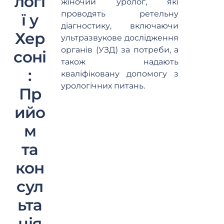
логі
жіночий уролог, які
проводять ретельну
ї у
діагностику, включаючи
Хер
ультразвукове дослідження
органів (УЗД) за потреби, а
соні
також надають
:
кваліфіковану допомогу з
урологічних питань.
Пр
ийо
м
та
кон
сул
ьта
ція