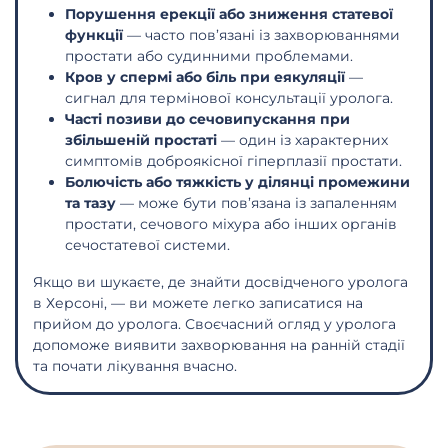
Порушення ерекції або зниження статевої
функції
— часто пов’язані із захворюваннями
простати або судинними проблемами.
Кров у спермі або біль при еякуляції
—
сигнал для термінової консультації уролога.
Часті позиви до сечовипускання при
збільшеній простаті
— один із характерних
симптомів доброякісної гіперплазії простати.
Болючість або тяжкість у ділянці промежини
та тазу
— може бути пов’язана із запаленням
простати, сечового міхура або інших органів
сечостатевої системи.
Якщо ви шукаєте, де знайти досвідченого уролога
в Херсоні, — ви можете легко записатися на
прийом до уролога. Своєчасний огляд у уролога
допоможе виявити захворювання на ранній стадії
та почати лікування вчасно.