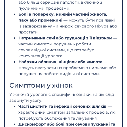
або більш серйозні патології, включно з
пухлинними процесами.
Болі в попереку, нижній частині живота,
паху або промежині
— можуть бути пов’язані
із захворюваннями нирок, сечового міхура або
простати.
Нетримання сечі або труднощі з її відтоком
—
частий симптом порушень роботи
сечовивідної системи, що потребує
консультації уролога.
Набряки обличчя, кінцівок або живота
—
можуть вказувати на проблеми з нирками або
порушення роботи видільної системи.
Симптоми у жінок
У жіночій урології є специфічні ознаки, на які слід
звернути увагу:
Часті цистити та інфекції сечових шляхів
—
характерний симптом запальних процесів, які
потребують обстеження та лікування.
Дискомфорт або болі при сечовипусканні та