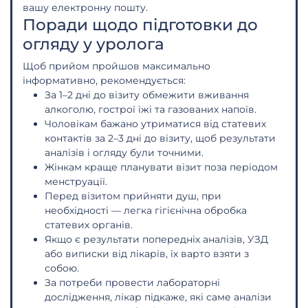
вашу електронну пошту.
Поради щодо підготовки до
огляду у уролога
Щоб прийом пройшов максимально
інформативно, рекомендується:
За 1–2 дні до візиту обмежити вживання
алкоголю, гострої їжі та газованих напоїв.
Чоловікам бажано утриматися від статевих
контактів за 2–3 дні до візиту, щоб результати
аналізів і огляду були точними.
Жінкам краще планувати візит поза періодом
менструації.
Перед візитом прийняти душ, при
необхідності — легка гігієнічна обробка
статевих органів.
Якщо є результати попередніх аналізів, УЗД
або виписки від лікарів, їх варто взяти з
собою.
За потреби провести лабораторні
дослідження, лікар підкаже, які саме аналізи