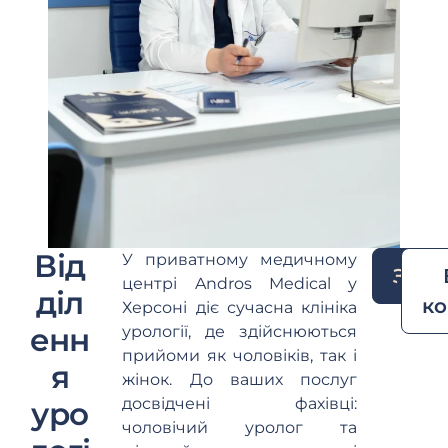
Від
У приватному медичному
Запи
центрі Andros Medical у
діл
ко
Херсоні діє сучасна клініка
енн
урології, де здійснюються
прийоми як чоловіків, так і
я
жінок. До ваших послуг
досвідчені фахівці:
уро
чоловічий уролог та