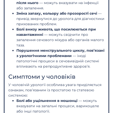
після нього
— можуть вказувати на інфекції
або запалення.
Зміна запаху, кольору або прозорості сечі
—
привід звернутися до уролога для діагностики
прихованих проблем.
Болі внизу живота, що посилюються при
навантаженні
— можуть свідчити про
запалення сечового міхура або органів малого
таза.
Порушення менструального циклу, пов’язані
з урологічними проблемами
— іноді
патологічні процеси в сечовивідній системі
впливають на репродуктивне здоров’я.
Симптоми у чоловіків
У чоловічій урології особлива увага приділяється
ознакам, пов’язаним із простатою та статевою
системою:
Болі або ущільнення в мошонці
— можуть
вказувати на запальні процеси, варикоцеле
або інші патології.