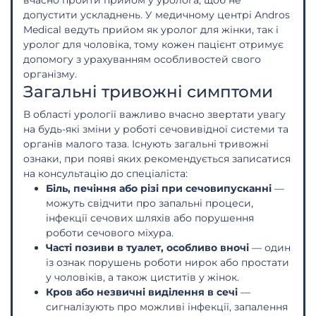
допустити ускладнень. У медичному центрі Andros
Medical ведуть прийом як уролог для жінки, так і
уролог для чоловіка, тому кожен пацієнт отримує
допомогу з урахуванням особливостей свого
організму.
Загальні тривожні симптоми
В області урології важливо вчасно звертати увагу
на будь-які зміни у роботі сечовивідної системи та
органів малого таза. Існують загальні тривожні
ознаки, при появі яких рекомендується записатися
на консультацію до спеціаліста:
Біль, печіння або різі при сечовипусканні
—
можуть свідчити про запальні процеси,
інфекції сечових шляхів або порушення
роботи сечового міхура.
Часті позиви в туалет, особливо вночі
— один
із ознак порушень роботи нирок або простати
у чоловіків, а також циститів у жінок.
Кров або незвичні виділення в сечі
—
сигналізують про можливі інфекції, запалення