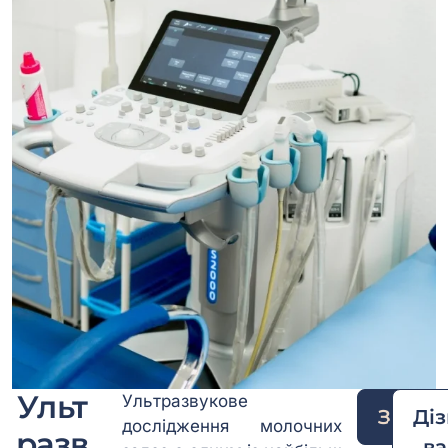
Ульт
Ультразвукове
Запис
Ді
дослідження молочних
разв
ва