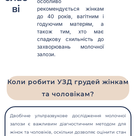
особливо
ві
рекомендується жінкам
до 40 років, вагітним і
годуючим матерям, а
також тим, хто має
спадкову схильність до
захворювань молочної
залози.
Коли робити УЗД грудей жінкам
та чоловікам?
Двобічне ультразвукове дослідження молочної
залози
є важливим діагностичним методом для
жінок та чоловіків, оскільки дозволяє оцінити стан