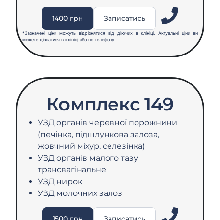
1400 грн
Записатись
*Зазначені ціни можуть відрізнятися від діючих в клініці. Актуальні ціни ви
можете дізнатися в клініці або по телефону.
Комплекс 149
УЗД органів черевної порожнини
(печінка, підшлункова залоза,
жовчний міхур, селезінка)
УЗД органів малого тазу
трансвагінальне
УЗД нирок
УЗД молочних залоз
1500 грн
Записатись