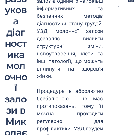
залоз є одним із найбільш
уков
інформативних та
безпечних методів
а
діагностики стану грудей.
діаг
УЗД молочної залози
дозволяє виявити
ност
структурні зміни,
ика
новоутворення, кісти та
інші патології, що можуть
мол
вплинути на здоров’я
очно
жінки.
ї
Процедура є абсолютно
зало
безболісною і не має
протипоказань, тому її
зи в
можна проходити
Мик
регулярно для
профілактики. УЗД грудей
олає