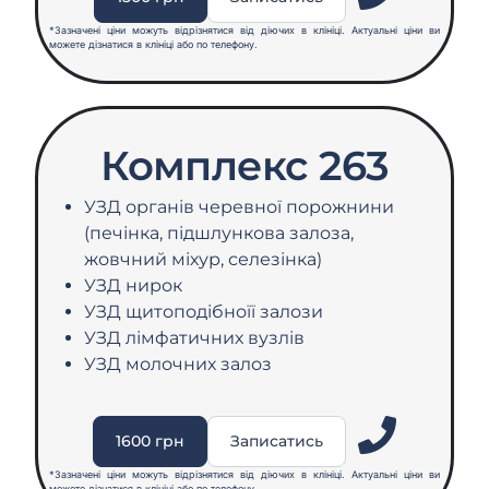
*Зазначені ціни можуть відрізнятися від діючих в клініці. Актуальні ціни ви
можете дізнатися в клініці або по телефону.
Комплекс 263
УЗД органів черевної порожнини
(печінка, підшлункова залоза,
жовчний міхур, селезінка)
УЗД нирок
УЗД щитоподібноїї залози
УЗД лімфатичних вузлів
УЗД молочних залоз
1600 грн
Записатись
*Зазначені ціни можуть відрізнятися від діючих в клініці. Актуальні ціни ви
можете дізнатися в клініці або по телефону.