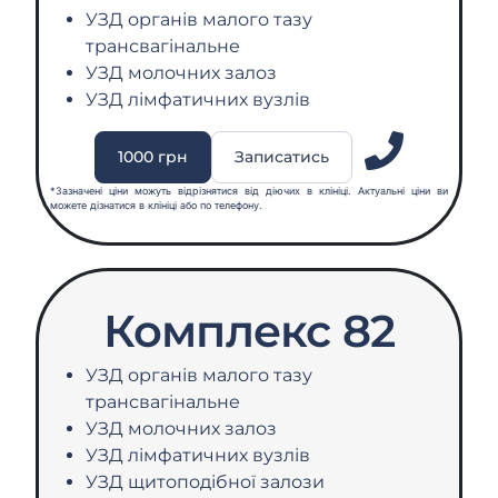
УЗД органів малого тазу
трансвагінальне
УЗД молочних залоз
УЗД лімфатичних вузлів
1000 грн
Записатись
*Зазначені ціни можуть відрізнятися від діючих в клініці. Актуальні ціни ви
можете дізнатися в клініці або по телефону.
Комплекс 82
УЗД органів малого тазу
трансвагінальне
УЗД молочних залоз
УЗД лімфатичних вузлів
УЗД щитоподібної залози