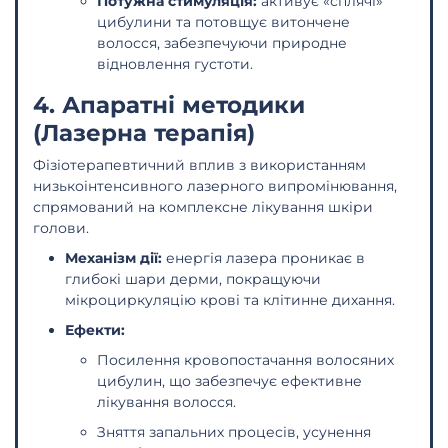
Потужна стимуляція:
активує «сплячі»
цибулини та потовщує витончене
волосся, забезпечуючи природне
відновлення густоти.
4. Апаратні методики
(Лазерна терапія)
Фізіотерапевтичний вплив з використанням
низькоінтенсивного лазерного випромінювання,
спрямований на комплексне лікування шкіри
голови.
Механізм дії:
енергія лазера проникає в
глибокі шари дерми, покращуючи
мікроциркуляцію крові та клітинне дихання.
Ефекти:
Посилення кровопостачання волосяних
цибулин, що забезпечує ефективне
лікування волосся.
Зняття запальних процесів, усунення