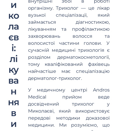
внутрішні збої в роботі
и
організму. Трихолог — це лікар
ко
вузької спеціалізації, який
займається діагностикою,
ла
лікуванням та профілактикою
єв
захворювань волосся та
волосистої частини голови. У
і:
сучасній медицині трихологія є
лі
розділом дерматокосметології,
тому кваліфікований фахівець
ку
найчастіше має спеціалізацію
ва
дерматолог-трихолог.
н
У медичному центрі Andros
Medical прийом веде
ня
досвідчений трихолог у
в
Миколаєві, який використовує
передові методики доказової
и
медицини. Ми розуміємо, що