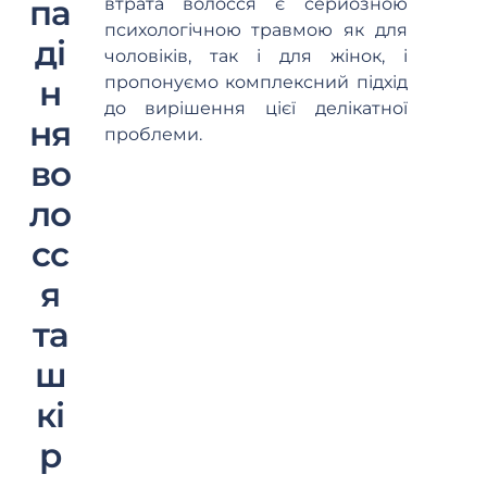
па
втрата волосся є серйозною
психологічною травмою як для
ді
чоловіків, так і для жінок, і
пропонуємо комплексний підхід
н
до вирішення цієї делікатної
ня
проблеми.
во
ло
сс
я
та
ш
кі
р