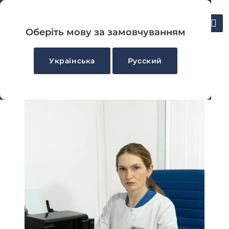
UA
Укласти декларацію
RU
Оберіть мову за замовчуванням
Українська
Русский
Головна
-
Трихолог у Миколаєві