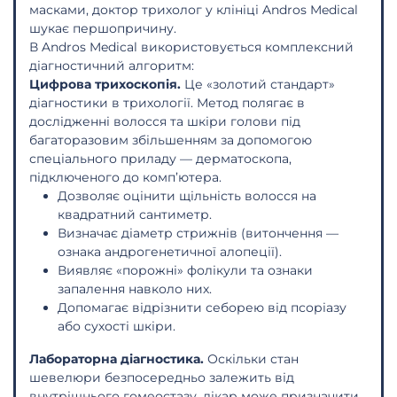
масками, доктор трихолог у клініці Andros Medical
шукає першопричину.
В Andros Medical використовується комплексний
діагностичний алгоритм:
Цифрова трихоскопія.
Це «золотий стандарт»
діагностики в трихології. Метод полягає в
дослідженні волосся та шкіри голови під
багаторазовим збільшенням за допомогою
спеціального приладу — дерматоскопа,
підключеного до комп’ютера.
Дозволяє оцінити щільність волосся на
квадратний сантиметр.
Визначає діаметр стрижнів (витончення —
ознака андрогенетичної алопеції).
Виявляє «порожні» фолікули та ознаки
запалення навколо них.
Допомагає відрізнити себорею від псоріазу
або сухості шкіри.
Лабораторна діагностика.
Оскільки стан
шевелюри безпосередньо залежить від
внутрішнього гомеостазу, лікар може призначити