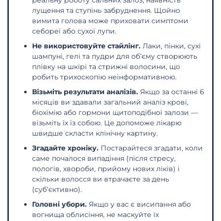
реальну роботу сальних залоз, наявність
лущення та ступінь забруднення. Щойно
вимита голова може приховати симптоми
себореї або сухої лупи.
Не використовуйте стайлінг.
Лаки, пінки, сухі
шампуні, гелі та пудри для об’єму створюють
плівку на шкірі та стрижні волосини, що
робить трихоскопію неінформативною.
Візьміть результати аналізів.
Якщо за останні 6
місяців ви здавали загальний аналіз крові,
біохімію або гормони щитоподібної залози —
візьміть їх із собою. Це допоможе лікарю
швидше скласти клінічну картину.
Згадайте хроніку.
Постарайтеся згадати, коли
саме почалося випадіння (після стресу,
пологів, хвороби, прийому нових ліків) і
скільки волосся ви втрачаєте за день
(суб’єктивно).
Головні убори.
Якщо у вас є висипання або
вогнища облисіння, не маскуйте їх