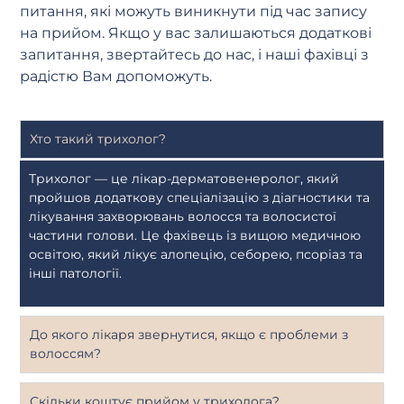
питання, які можуть виникнути під час запису
на прийом. Якщо у вас залишаються додаткові
запитання, звертайтесь до нас, і наші фахівці з
радістю Вам допоможуть.
Хто такий трихолог?
Трихолог — це лікар-дерматовенеролог, який
пройшов додаткову спеціалізацію з діагностики та
лікування захворювань волосся та волосистої
частини голови. Це фахівець із вищою медичною
освітою, який лікує алопецію, себорею, псоріаз та
інші патології.
До якого лікаря звернутися, якщо є проблеми з
волоссям?
Скільки коштує прийом у трихолога?