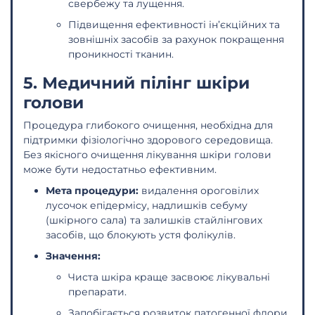
свербежу та лущення.
Підвищення ефективності ін’єкційних та
зовнішніх засобів за рахунок покращення
проникності тканин.
5. Медичний пілінг шкіри
голови
Процедура глибокого очищення, необхідна для
підтримки фізіологічно здорового середовища.
Без якісного очищення лікування шкіри голови
може бути недостатньо ефективним.
Мета процедури:
видалення ороговілих
лусочок епідермісу, надлишків себуму
(шкірного сала) та залишків стайлінгових
засобів, що блокують устя фолікулів.
Значення:
Чиста шкіра краще засвоює лікувальні
препарати.
Запобігається розвиток патогенної флори