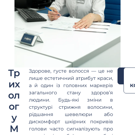
Тр
Здорове, густе волосся — це не
За
лише естетичний атрибут краси,
их
к
а й один із головних маркерів
ол
загального стану здоров’я
людини. Будь-які зміни в
ог
структурі стрижня волосини,
рідшання шевелюри або
у
дискомфорт шкірних покривів
М
голови часто сигналізують про