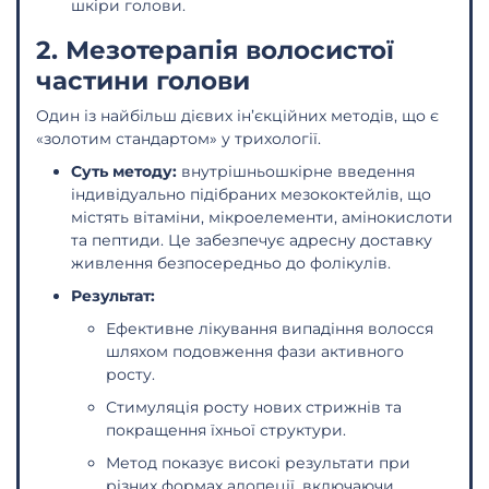
шкіри голови.
2. Мезотерапія волосистої
частини голови
Один із найбільш дієвих ін’єкційних методів, що є
«золотим стандартом» у трихології.
Суть методу:
внутрішньошкірне введення
індивідуально підібраних мезококтейлів, що
містять вітаміни, мікроелементи, амінокислоти
та пептиди. Це забезпечує адресну доставку
живлення безпосередньо до фолікулів.
Результат:
Ефективне лікування випадіння волосся
шляхом подовження фази активного
росту.
Стимуляція росту нових стрижнів та
покращення їхньої структури.
Метод показує високі результати при
різних формах алопеції, включаючи