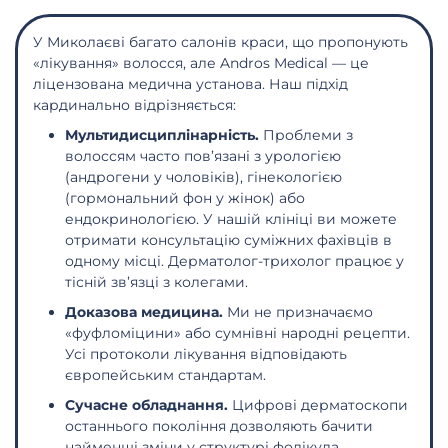
У Миколаєві багато салонів краси, що пропонують
«лікування» волосся, але Andros Medical — це
ліцензована медична установа. Наш підхід
кардинально відрізняється:
Мультидисциплінарність.
Проблеми з
волоссям часто пов’язані з урологією
(андрогени у чоловіків), гінекологією
(гормональний фон у жінок) або
ендокринологією. У нашій клініці ви можете
отримати консультацію суміжних фахівців в
одному місці. Дерматолог-трихолог працює у
тісній зв’язці з колегами.
Доказова медицина.
Ми не призначаємо
«фуфломіцини» або сумнівні народні рецепти.
Усі протоколи лікування відповідають
європейським стандартам.
Сучасне обладнання.
Цифрові дерматоскопи
останнього покоління дозволяють бачити
найменші зміни у структурі фолікула,