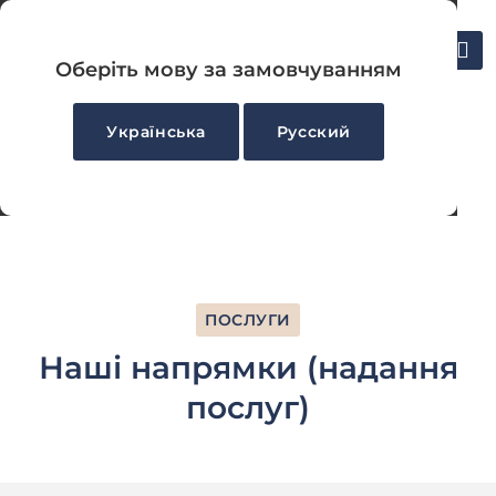
UA
Укласти декларацію
RU
Оберіть мову за замовчуванням
Українська
Русский
Головна
-
Усі послуги
ПОСЛУГИ
Наші напрямки (надання
послуг)