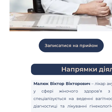
Записатися на прийом
Напрямки діял
Малюк Віктор Вікторович
– лікар а
у сфері жіночого здоров’я з 
спеціалізується на веденні вагітнос
діагностиці та лікуванні гінеколо