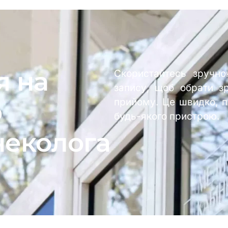
я на
Скористайтесь зручн
запису, щоб обрати з
прийому. Це швидко, п
о
будь-якого пристрою.
неколога