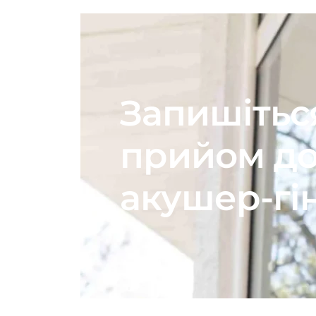
Запишітьс
прийом д
акушер-гі