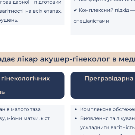
равідарної підготовки
✔ Комплексний підхід —
агітності на всіх етапах,
рушень.
спеціалістами
надає лікар акушер-гінеколог в мед
 гінекологічних
Прегравідарна 
нь
анів малого таза
Комплексне обстежен
у, міоми матки, кіст
Виявлення та лікува
ускладнити вагітність