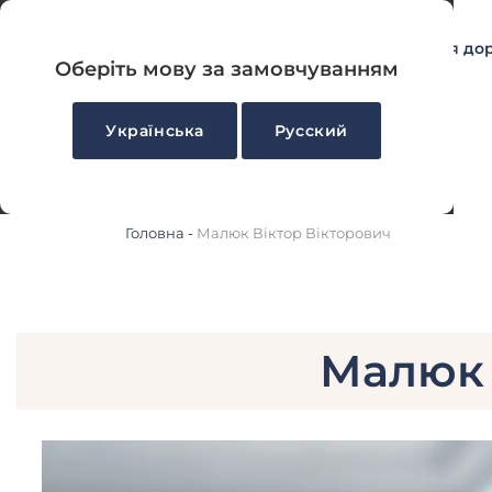
Акції
УЗД
Для до
Оберіть мову за замовчуванням
Українська
Русский
Головна
-
Малюк Віктор Вікторович
Малюк 