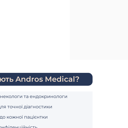
ють Andros Medical?
інекологи та ендокринологи
ля точної діагностики
 до кожної пацієнтки
онфіденційність