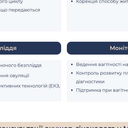
ого циклу
Корекція способу житт
, що передаються
ліддя
Моніт
Ведення вагітності на
ночого безпліддя
Контроль розвитку п
ння овуляції
діагностики
ктивних технологій (ЕКЗ,
Підтримка при вагітн