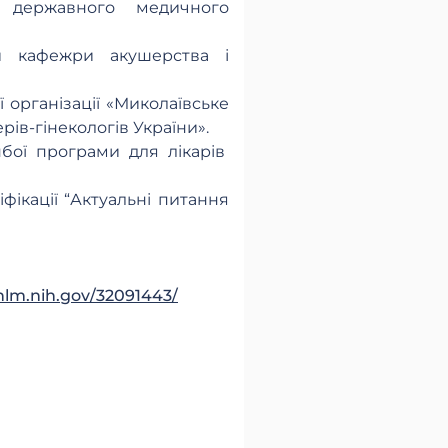
о державного медичного
зи кафежри акушерства і
ї організації «Миколаївське
рів-гінекологів України».
нбої програми для лікарів
фікації “Актуальні питання
nlm.nih.gov/32091443/