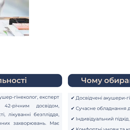
ьності
Чому обира
кушер-гінеколог, експерт
✔ Досвідчені акушери-г
42-річним досвідом,
✔ Сучасне обладнання д
ті, лікуванні безпліддя,
✔ Індивідуальний підхід
гічних захворювань. Має
✔ Комфортні умови та к