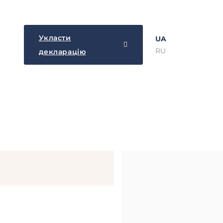
Укласти
UA
RU
декларацію