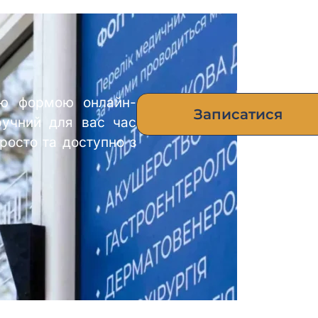
ою формою онлайн-
Записатися
ручний для вас час
росто та доступно з