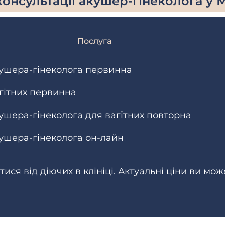
консультації акушер-гінеколога у 
Послуга
кушера-гінеколога первинна
гітних первинна
кушера-гінеколога для вагітних повторна
кушера-гінеколога он-лайн
ися від діючих в клініці. Актуальні ціни ви мож