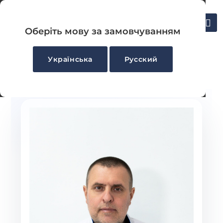
UA
Укласти декларацію
RU
Оберіть мову за замовчуванням
Українська
Русский
Головна
-
Івашко Руслан Васильович